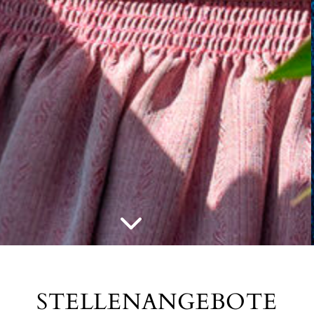
HIER FINDEN SIE
IHREN TRAUMJOB
WIR SCHÄTZEN UND WÜRDIGEN DAS ENGAGEMENT
UNSERER MITARBEITERINNEN UND MITARBEITER.
STELLENANGEBOTE