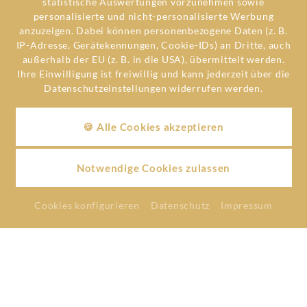
statistische Auswertungen vorzunehmen sowie
Personalessen und -
Weiterbildungsmöglichkeit
personalisierte und nicht-personalisierte Werbung
getränke
en
anzuzeigen. Dabei können personenbezogene Daten (z. B.
IP-Adresse, Gerätekennungen, Cookie-IDs) an Dritte, auch
außerhalb der EU (z. B. in die USA), übermittelt werden.
Ihre Einwilligung ist freiwillig und kann jederzeit über die
Datenschutzeinstellungen widerrufen werden.
Respektvolles Miteinander
Geregelte Arbeitszeiten
🍪 Alle Cookies akzeptieren
Dynamisches
Prämien
Notwendige Cookies zulassen
Arbeitsumfeld
Cookies konfigurieren
Datenschutz
Impressum
Monatlicher Tankgutschein
Kostenlose Arbeitskleidung